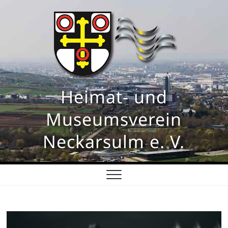
Skip
to
content
Heimat- und
Museumsverein
Neckarsulm e. V.