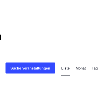
n
V
Suche Veranstaltungen
Liste
Monat
Tag
e
r
a
n
s
t