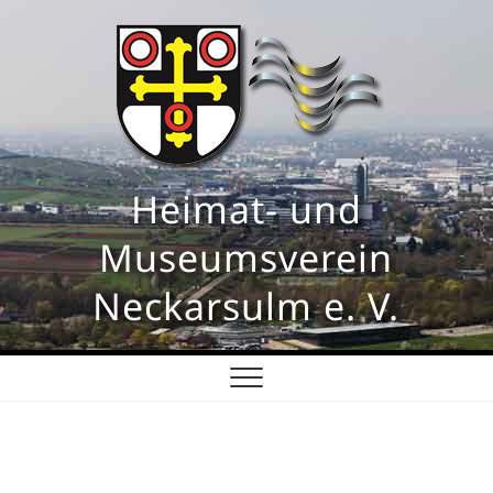
Skip
to
content
Heimat- und
Museumsverein
Neckarsulm e. V.