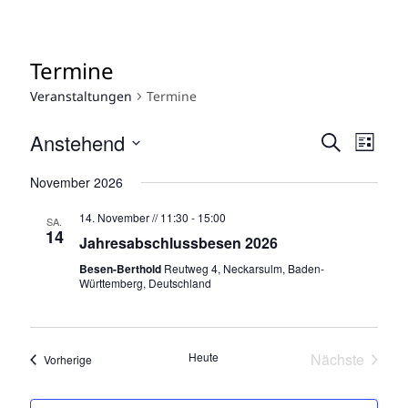
Termine
Veranstaltungen
Termine
V
Anstehend
V
S
L
u
e
e
D
i
c
November 2026
a
s
r
r
h
t
t
14. November // 11:30
-
15:00
e
a
SA.
a
e
u
14
Jahresabschlussbesen 2026
n
n
m
Besen-Berthold
Reutweg 4, Neckarsulm, Baden-
w
s
s
Württemberg, Deutschland
ä
t
t
h
a
a
l
Heute
Nächste
Veranstaltungen
Vorherige
l
e
l
Veranstalt
n
t
t
.